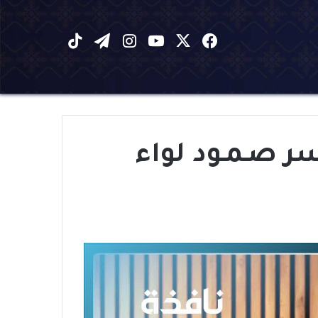
X
فيسبوك
يوتيوب
انستقرام
تيلقرام
‫TikTok
ر صـمـود لواء