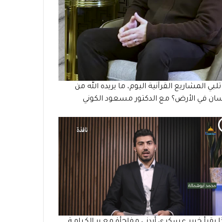
لبي المشاريع القرآنية اليوم، ما يريده الله من
سان في الأرض؟ مع الدكتور مسعود الكوني
 يقرأ خبير عسكري أردني مفاجأة معـبر الكـرامـة