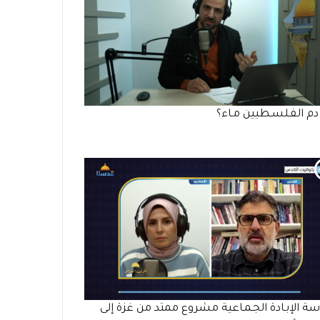
م الفـلسـطيين مـاء؟
ة الإبـادة الجـمـاعية مشروع ممتد من غزة إلى