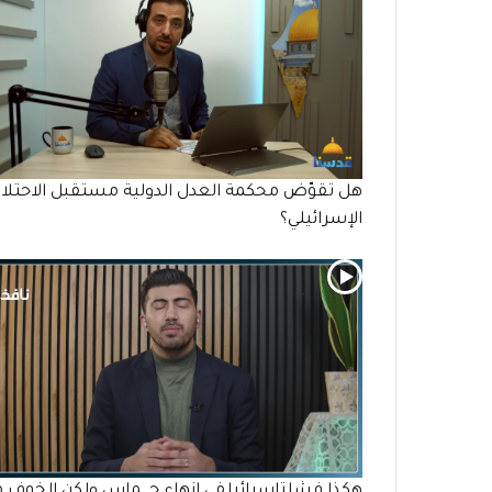
هل تقوّض محكمة العدل الدولية مستقبل الاحتلا
الإسرائيلي؟
هكذا فشلتإسرائيلفي إنهاء حـ,ـماس ولكن الخوف 