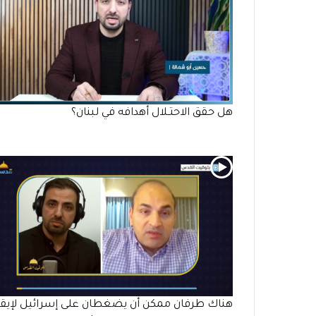
هل حقق الاحتـلال أهدافه في لبنان؟
هناك طرفان ممكن أن يضغطان على إسرائيل لإيق