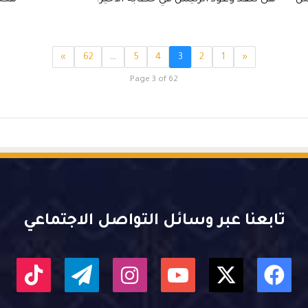
»
62
…
5
4
3
2
1
«
Page 3 of 62
تابعنا عبر وسائل التواصل الاجتماعي
X
فيسبوك
يوتيوب
انستقرام
تيلقرام
kTok