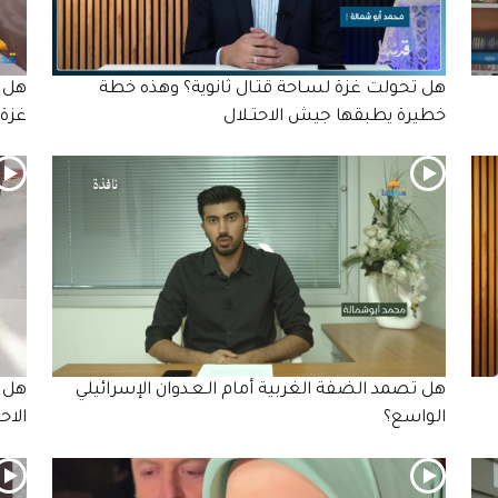
هل تحولت غزة لسـاحة قتـال ثانوية؟ وهذه خطة
هل ت
خطيرة يطبقها جيش الاحتـلال
غزة؟
هل تصمد الضفة الغربية أمام الـعـدوان الإسرائيلي
هل ت
الواسع؟
الاحـ