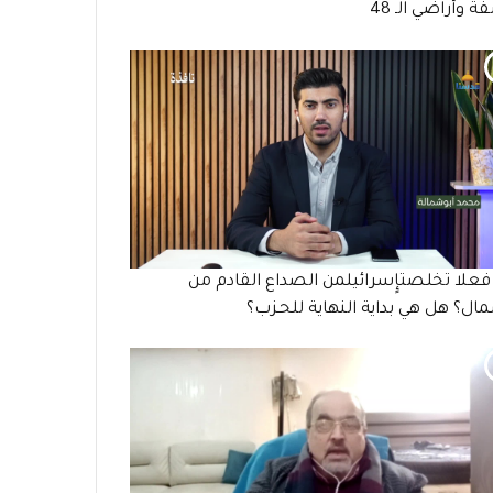
ة وأراضي الـ 48
علا تخلصتإٍسرائيلمن الصداع القادم من
ال؟ هل هي بداية النهاية للحـزب؟