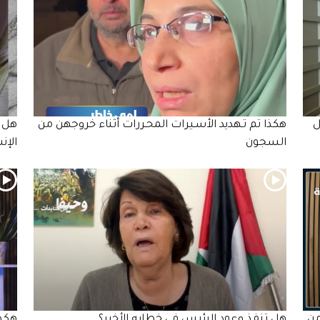
ل
هكذا تم تـهديد الأسـيرات المحـررات أثناء خروجهن من
هل ت
السجون
الإن
من
هل تنفذ وعود الرئيس في خطابه الأخير؟
هكذا