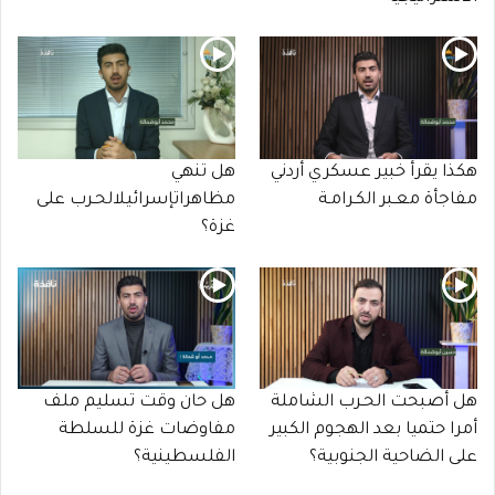
هكذا يقرأ خبير عسكري أردني
هل تنهي
مفاجأة معـبر الكـرامـة
مظاهراتإسرائيلالحـرب على
غزة؟
هل أصبحت الحـرب الشاملة
هل حان وقت تسليم ملف
أمرا حتميا بعد الهجوم الكبير
مفاوضات غزة للسلطة
على الضاحية الجنوبية؟
الفلسطينية؟