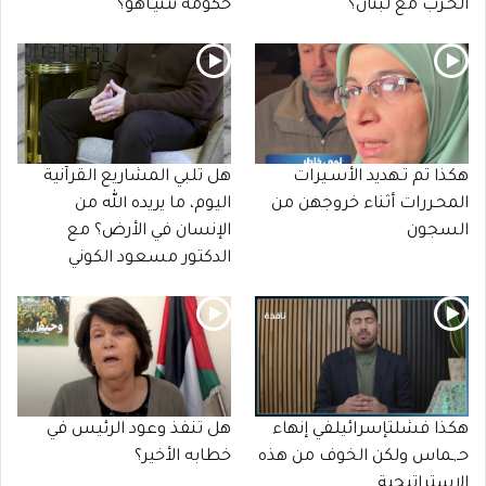
الحـرب مع لبنان؟
حكومة نتنيـاهو؟
هكذا تم تـهديد الأسـيرات
هل تلبي المشاريع القرآنية
المحـررات أثناء خروجهن من
اليوم، ما يريده الله من
السجون
الإنسان في الأرض؟ مع
الدكتور مسعود الكوني
هكذا فشلتإسرائيلفي إنهاء
هل تنفذ وعود الرئيس في
حـ,ـماس ولكن الخوف من هذه
خطابه الأخير؟
الاستراتيجية