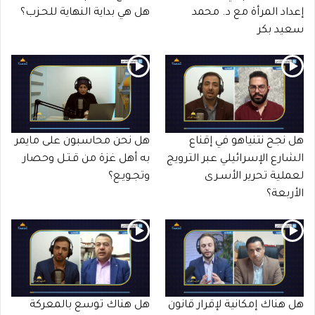
إعداد المرأة مع د. محمد
هل هي بداية النهاية للحـزب؟
سعيد بكر
هل نجح نتنياهو في إقناع
هل نحن محاسبون على مايمر
الشارع الإسرائيلي عبر الترويج
به أهل غزة من قـتـل وحصار
لعملية تحرير الأسـرى
وتجـويـع؟
الأربعة؟
هل هناك إمكانية لإقرار قانون
هل هناك توسع بالمعركة