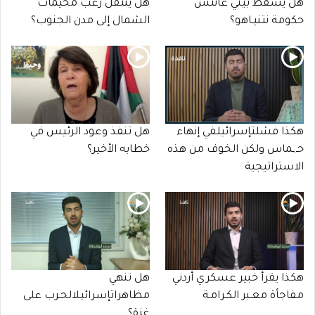
هل يسقط بيني غانتس
هل ينتقل رعب مخيمات
حكومة نتنيـاهو؟
الشمال إلى مدن الجنوب؟
هكذا فشلتإسرائيلفي إنهاء
هل تنفذ وعود الرئيس في
حـ,ـماس ولكن الخوف من هذه
خطابه الأخير؟
الاستراتيجية
هكذا يقرأ خبير عسكري أردني
هل تنهي
مفاجأة معـبر الكـرامـة
مظاهراتإسرائيلالحـرب على
غزة؟