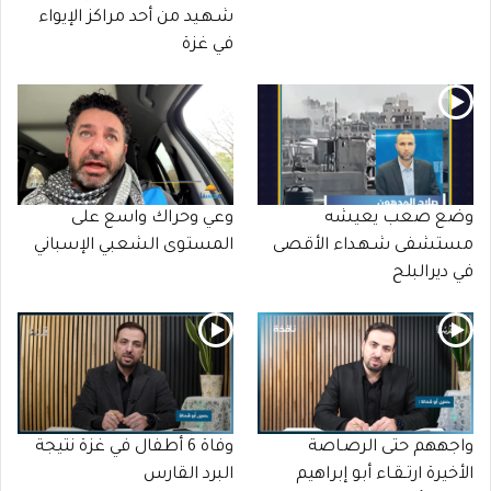
شـهـيد من أحد مراكز الإيواء
في غزة
وضع صعب يعيشه
وعي وحراك واسع على
مستشفى شـهـداء الأقصى
المستوى الشعبي الإسباني
في ديرالبلح
واجههم حتى الرصـاصة
وفاة 6 أطفال في غزة نتيجة
الأخيرة ارتـقـاء أبو إبراهيم
البرد القارس