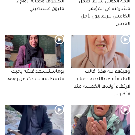
الأمة الكويتي سابقا ضمن
الصفوف وحماية أرواح 2
مشاركته في المؤتمر
مليون فلسطيني
الخامس لبرلمانيون لأجل
القدس
وهبتهم لله هكذا قالت
يوماسـتـشـهـد قلتله بحبك
الحاجة أم عبداللطيف غنام
فلسطينية تتحدث عن زوجها
لارتـقـاء أولادها الخمسه منذ
٧ أكتوبر