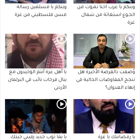
وينكم يا عرب احنا نـمـوت من
وينكم يا مسلمين رسالة
الجـوع استغاثة من شمال
مسن فلسطيني من غزة
غزة
وُصفت بالفرصة الأخيرة هل
يا أهل غزة أنتم الوحيدون مع
تنجح المفاوضات الحالية في
ينال فرحات نائب في البرلمان
إنهاء العدوان؟
الأردني
يا رمضانتك يا غزة
يا يما ثوب جديد زفيني جيتك