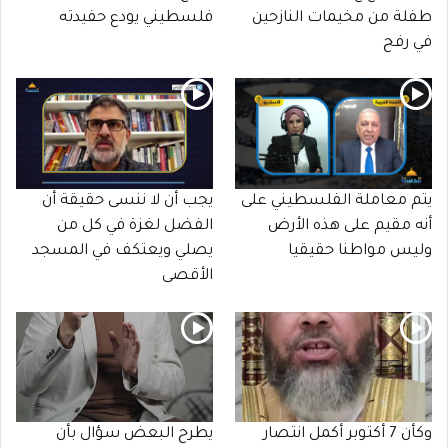
طفلة من مخيمات النازحين
فلسطيني يودع حفيدته
في رفح
يتم معاملة الفلسطيني على
يجب أن لا ننسى حقيقة أن
أنه مقيم على هذه الأرض
الفضل لغزة في كل من
وليس مواطنا حقيقيا
يصلي ويعتكف في المسجد
الأقصى
وكأن 7 أكتوبر أكمل انتصار
يطرح البعض سؤال بأن