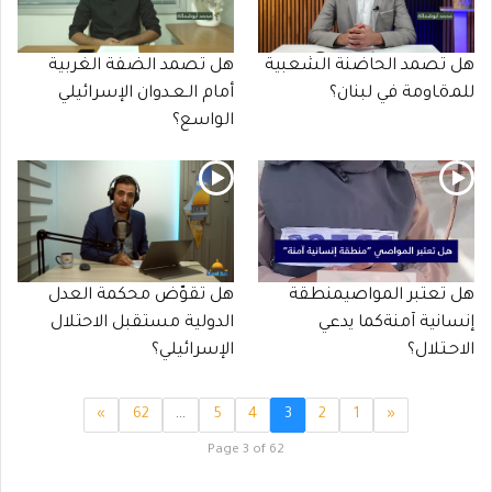
هل تصمد الحاضنة الشعبية
هل تصمد الضفة الغربية
للمـöـاومة في لبنان؟
أمام الـعـدوان الإسرائيلي
الواسع؟
هل تعتبر المواصيمنطقة
هل تقوّض محكمة العدل
إنسانية آمنةكما يدعي
الدولية مستقبل الاحتلال
الاحـتلال؟
الإسرائيلي؟
»
62
…
5
4
3
2
1
«
Page 3 of 62