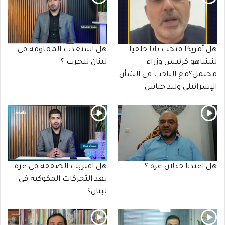
هل أمريكا فتحت بابا خلفيا
هل استعدت المـöـاومة في
لنتنياهو كرئيس وزراء
لبنان للحـرب ؟
محتمل؟مع الباحث في الشأن
الإسرائيلي وليد حباس
هل اعتدنا خذلان غزة ؟
هل اقتربت الصفقة في غزة
بعد التحركات المكوكية في
لبنان؟