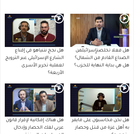
هل فعلا تخلصتإٍسرائيلمن
هل نجح نتنياهو في إقناع
الصداع القادم من الشمال؟
الشارع الإسرائيلي عبر الترويج
هل هي بداية النهاية للحـزب؟
لعملية تحرير الأسـرى
الأربعة؟
هل نحن محاسبون على مايمر
هل هناك إمكانية لإقرار قانون
به أهل غزة من قـتـل وحصار
عربي لفك الحصار وإدخال