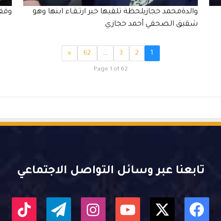
والدةمحمد حجازيلحظة تلقيها خبر ارتـقـاء ابنها وهو
وقف 
شقيق الصحفي أحمد حجازي
»
62
…
3
2
1
Page 1 of 62
تابعنا عبر وسائل التواصل الاجتماعي
X
فيسبوك
يوتيوب
انستقرام
تيلقرام
kTok