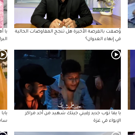
وُصفت بالفرصة الأخيرة هل تنجح المفاوضات الحالية
يا أ
في إنهاء العدوان؟
البرل
يا يما ثوب جديد زفيني جيتك شـهـيد من أحد مراكز
يابا
الإيواء في غزة
سامر