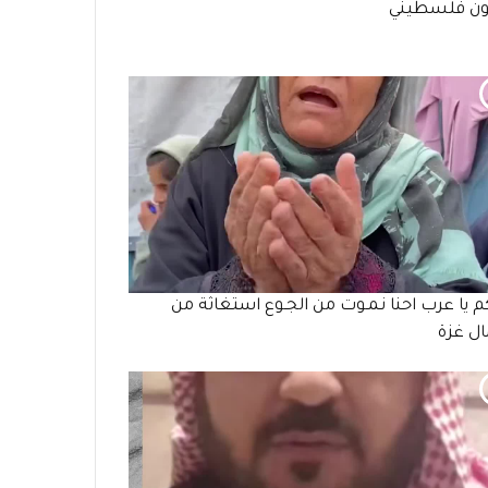
ون فلسطيني
م يا عرب احنا نـمـوت من الجـوع استغاثة من
ل غزة