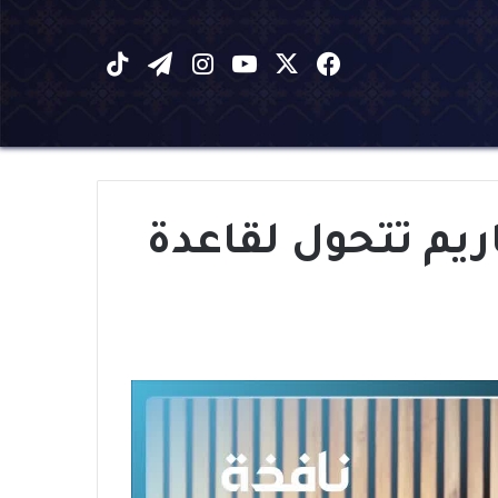
X
فيسبوك
يوتيوب
انستقرام
تيلقرام
‫TikTok
ريم تتحول لقاعدة