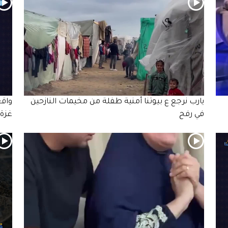
يارب نرجع ع بيوتنا أمنية طفلة من مخيمات النازحين
واقع
في رفح
غزة