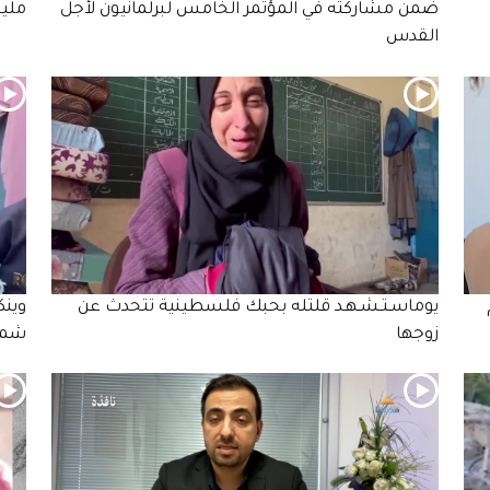
ضمن مشاركته في المؤتمر الخامس لبرلمانيون لأجل
ملي
القدس
يوماسـتـشـهـد قلتله بحبك فلسطينية تتحدث عن
وينك
زوجها
شما