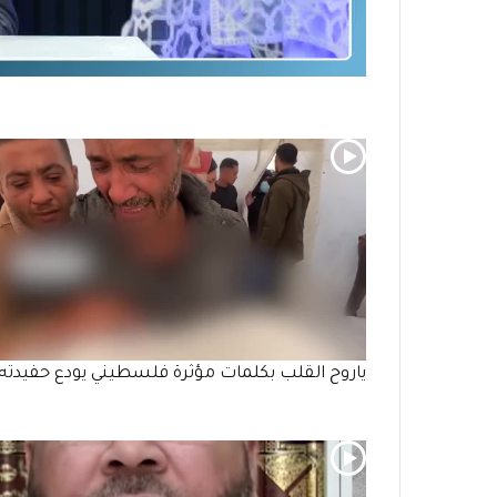
ياروح القلب بكلمات مؤثرة فلسطيني يودع حفيدته