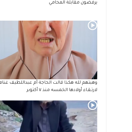
يرفضون مقابلة المحامي
وهبتهم لله هكذا قالت الحاجة أم عبداللطيف غنام
لارتـقـاء أولادها الخمسه منذ ٧ أكتوبر