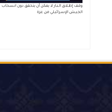
وقف إطـلاق الـنـار لا يمكن أن يتحقق دون انـسحاب
الجـيـش الإسـرائيـلي من غزة