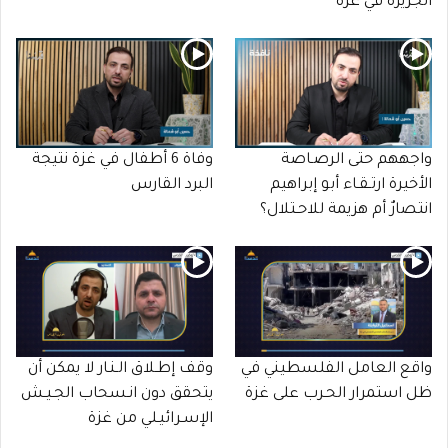
الجزيرة في غزة
واجههم حتى الرصـاصة
وفاة 6 أطفال في غزة نتيجة
الأخيرة ارتـقـاء أبو إبراهيم
البرد القارس
انتصارٌ أم هزيمة للاحـتلال؟
واقع العامل الفلسطيني في
وقف إطـلاق الـنـار لا يمكن أن
ظل استمرار الحـرب على غزة
يتحقق دون انـسحاب الجـيـش
الإسـرائيـلي من غزة