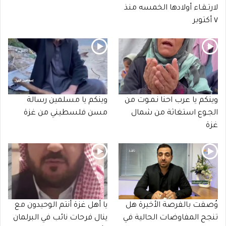
لارتـقـاء أولادها الخمسه منذ
٧ أكتوبر
وينكم يا عرب احنا نـمـوت من
وينكم يا مسلمين رسالة
الجـوع استغاثة من شمال
مسن فلسطيني من غزة
غزة
وُصفت بالفرصة الأخيرة هل
يا أهل غزة أنتم الوحيدون مع
تنجح المفاوضات الحالية في
ينال فرحات نائب في البرلمان