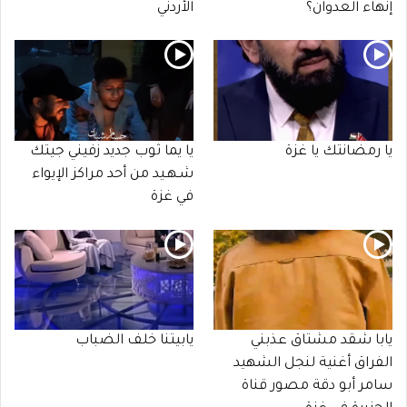
إنهاء العدوان؟
الأردني
يا رمضانتك يا غزة
يا يما ثوب جديد زفيني جيتك
شـهـيد من أحد مراكز الإيواء
في غزة
يابا شقد مشتاق عذبني
يابيتنا خلف الضباب
الفراق أغنية لنجل الشهيد
سامر أبو دقة مصور قناة