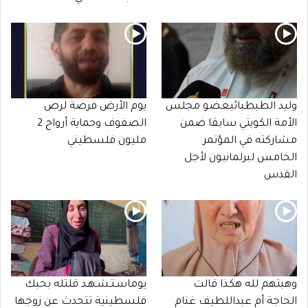
وليد الطبطبائيعضو مجلس
يوم الأرض فرصة لرص
الأمة الكويتي سابقا ضمن
الصفوف وحماية أرواح 2
مشاركته في المؤتمر
مليون فلسطيني
الخامس لبرلمانيون لأجل
القدس
وهبتهم لله هكذا قالت
يوماسـتـشـهـد قلتله بحبك
الحاجة أم عبداللطيف غنام
فلسطينية تتحدث عن زوجها