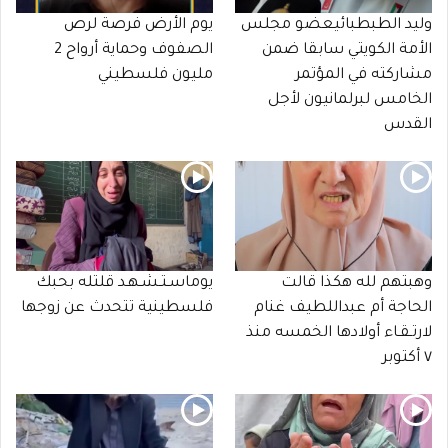
وليد الطبطبائيعضو مجلس
يوم الأرض فرصة لرص
الأمة الكويتي سابقا ضمن
الصفوف وحماية أرواح 2
مشاركته في المؤتمر
مليون فلسطيني
الخامس لبرلمانيون لأجل
القدس
وهبتهم لله هكذا قالت
يوماسـتـشـهـد قلتله بحبك
الحاجة أم عبداللطيف غنام
فلسطينية تتحدث عن زوجها
لارتـقـاء أولادها الخمسه منذ
٧ أكتوبر