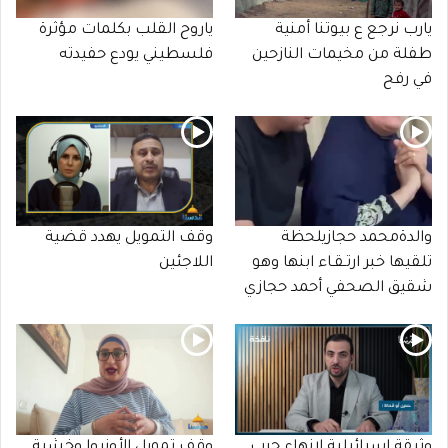
يارب نرجع ع بيوتنا أمنية
ياروح القلب بكلمات مؤثرة
طفلة من مخيمات النازحين
فلسطيني يودع حفيدته
في رفح
والدةمحمد حجازيلحظة
وقف التمويل يهدد قضية
تلقيها خبر ارتـقـاء ابنها وهو
اللاجئين
شقيق الصحفي أحمد حجازي
وثيقة إسرائيلية لإنهاء حرب
وقف تمويل الأونروا وخشية