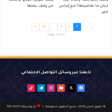
لبنان ما تفاصيلها؟ مع إلياس
من وقف عملها
المر
»
62
…
3
2
1
Page 1 of 62
تابعنا عبر وسائل التواصل الاجتماعي
X
فيسبوك
يوتيوب
انستقرام
تيلقرام
‫TikTok
© حقوق النشر 2026، جميع الحقوق محفوظة |
تم بواسطة TEK-HOST