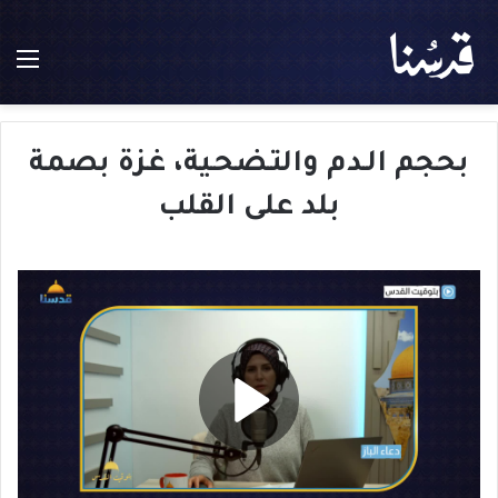
الق
بحجم الـدم والتـضحـية، غزة بصمة
بلد على القلب