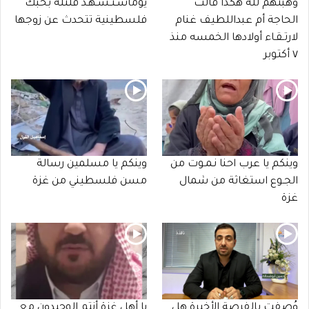
وهبتهم لله هكذا قالت
يوماسـتـشـهـد قلتله بحبك
الحاجة أم عبداللطيف غنام
فلسطينية تتحدث عن زوجها
لارتـقـاء أولادها الخمسه منذ
٧ أكتوبر
وينكم يا عرب احنا نـمـوت من
وينكم يا مسلمين رسالة
الجـوع استغاثة من شمال
مسن فلسطيني من غزة
غزة
وُصفت بالفرصة الأخيرة هل
يا أهل غزة أنتم الوحيدون مع