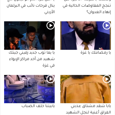
تنجح المفاوضات الحالية في
ينال فرحات نائب في البرلمان
إنهاء العدوان؟
الأردني
يا رمضانتك يا غزة
يا يما ثوب جديد زفيني جيتك
شـهـيد من أحد مراكز الإيواء
في غزة
يابا شقد مشتاق عذبني
يابيتنا خلف الضباب
الفراق أغنية لنجل الشهيد