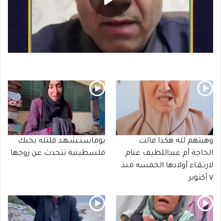
وهبتهم لله هكذا قالت
يوماسـتـشـهـد قلتله بحبك
الحاجة أم عبداللطيف غنام
فلسطينية تتحدث عن زوجها
لارتـقـاء أولادها الخمسه منذ
٧ أكتوبر