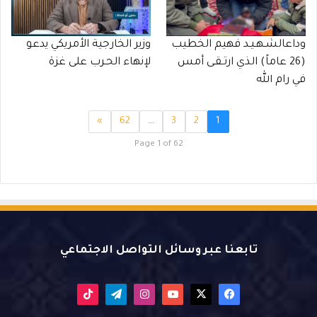
وداعالشـهـيـد فهيم الخطيب
وزير الخارجية الأمريكي يدعو
(26 عاماً) الذي ارتـقـى أمس
لإنهاء الحـرب على غزة
في رام الله
»
62
…
3
2
1
Page 1 of 62
تابعنا عبر وسائل التواصل الاجتماعي
X
فيسبوك
يوتيوب
انستقرام
تيلقرام
‫TikTok