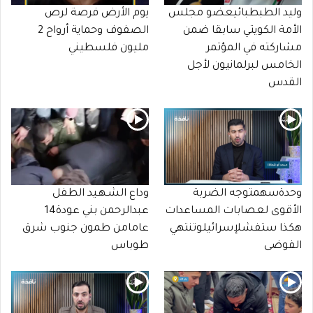
وليد الطبطبائيعضو مجلس
يوم الأرض فرصة لرص
الأمة الكويتي سابقا ضمن
الصفوف وحماية أرواح 2
مشاركته في المؤتمر
مليون فلسطيني
الخامس لبرلمانيون لأجل
القدس
وحدةسهمتوجه الضربة
وداع الشـهـيد الطفل
الأقوى لعصابات المساعدات
عبدالرحمن بني عودة14
هكذا ستفشلإسرائيلوتنتهي
عامامن طمون جنوب شرق
الفوضى
طوباس