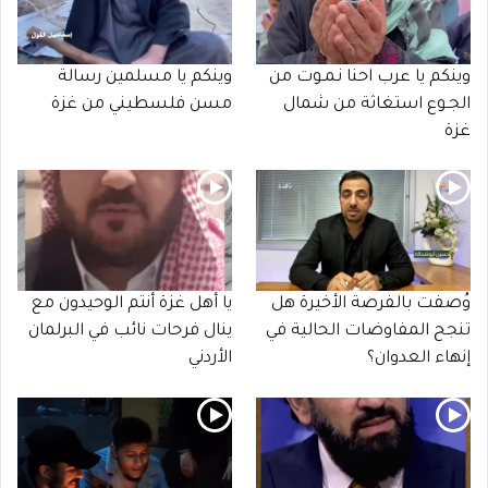
وينكم يا عرب احنا نـمـوت من
وينكم يا مسلمين رسالة
الجـوع استغاثة من شمال
مسن فلسطيني من غزة
غزة
وُصفت بالفرصة الأخيرة هل
يا أهل غزة أنتم الوحيدون مع
تنجح المفاوضات الحالية في
ينال فرحات نائب في البرلمان
إنهاء العدوان؟
الأردني