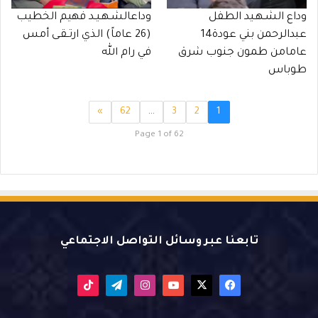
وداع الشـهـيد الطفل
وداعالشـهـيـد فهيم الخطيب
عبدالرحمن بني عودة14
(26 عاماً) الذي ارتـقـى أمس
عامامن طمون جنوب شرق
في رام الله
طوباس
»
62
…
3
2
1
Page 1 of 62
تابعنا عبر وسائل التواصل الاجتماعي
X
فيسبوك
يوتيوب
انستقرام
تيلقرام
‫TikTok