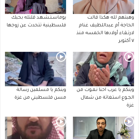
وهبتهم لله هكذا قالت
يوماسـتـشـهـد قلتله بحبك
الحاجة أم عبداللطيف غنام
فلسطينية تتحدث عن زوجها
لارتـقـاء أولادها الخمسه منذ
٧ أكتوبر
وينكم يا عرب احنا نـمـوت من
وينكم يا مسلمين رسالة
الجـوع استغاثة من شمال
مسن فلسطيني من غزة
غزة