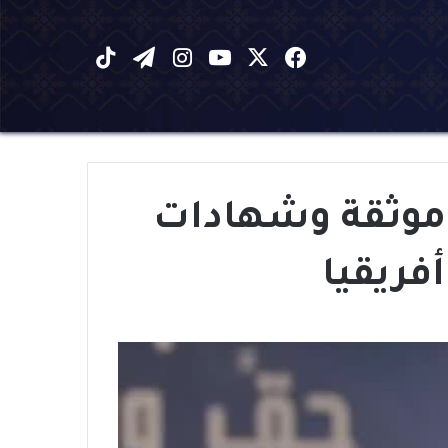
X
فيسبوك
يوتيوب
انستقرام
تيلقرام
‫TikTok
ر موثقة وشهادات
فريقيا