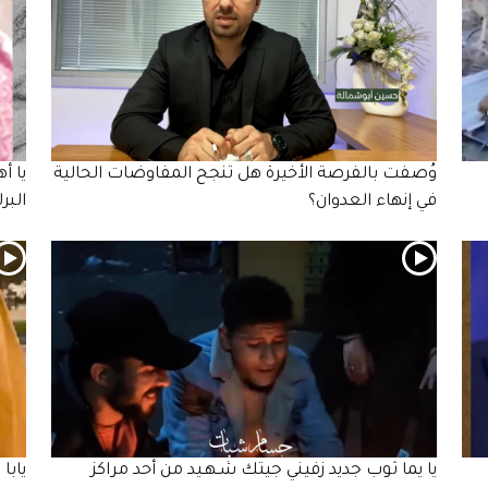
وُصفت بالفرصة الأخيرة هل تنجح المفاوضات الحالية
يا أ
في إنهاء العدوان؟
البرل
يا يما ثوب جديد زفيني جيتك شـهـيد من أحد مراكز
يابا