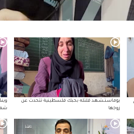
يوماسـتـشـهـد قلتله بحبك فلسطينية تتحدث عن
وينك
زوجها
شما