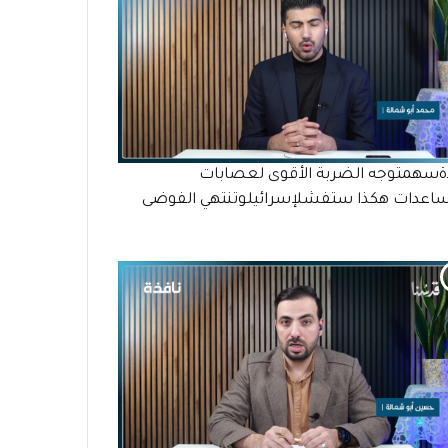
ةسهمتوجه الضربة الأقوى لعصابات
ساعدات هكذا ستفشلإسرائيلوتنتهي الفوضى