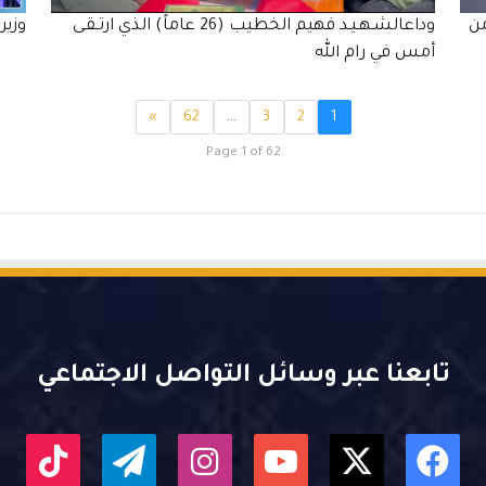
عودة14 عامامن
وداعالشـهـيـد فهيم الخطيب (26 عاماً) الذي ارتـقـى
وزير
أمس في رام الله
»
62
…
3
2
1
Page 1 of 62
تابعنا عبر وسائل التواصل الاجتماعي
X
فيسبوك
يوتيوب
انستقرام
تيلقرام
kTok