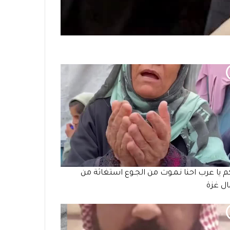
م يا عرب احنا نـمـوت من الجـوع استغاثة من
ل غزة