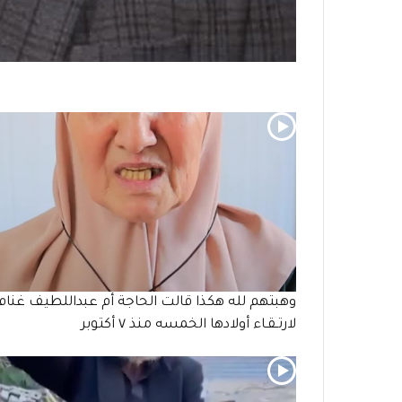
وهبتهم لله هكذا قالت الحاجة أم عبداللطيف غنام
لارتـقـاء أولادها الخمسه منذ ٧ أكتوبر