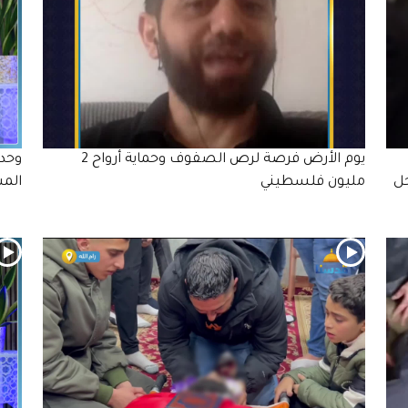
يوم الأرض فرصة لرص الصفوف وحماية أرواح 2
وحد
جل
مليون فلسطيني
الم