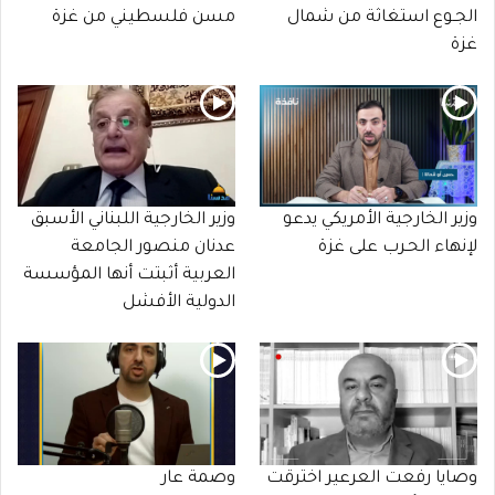
الجـوع استغاثة من شمال
مسن فلسطيني من غزة
غزة
وزير الخارجية الأمريكي يدعو
وزير الخارجية اللبناني الأسبق
لإنهاء الحـرب على غزة
عدنان منصور الجامعة
العربية أثبتت أنها المؤسسة
الدولية الأفشل
وصايا رفعت العرعير اخترقت
وصمة عار