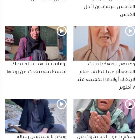
الخامس لبرلمانيون لأجل
القدس
وهبتهم لله هكذا قالت
يوماسـتـشـهـد قلتله بحبك
الحاجة أم عبداللطيف غنام
فلسطينية تتحدث عن زوجها
لارتـقـاء أولادها الخمسه منذ
٧ أكتوبر
وينكم يا عرب احنا نـمـوت من
وينكم يا مسلمين رسالة