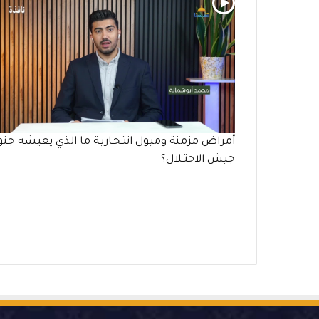
أمراض مزمنة وميول انتـحـاريـة ما الذي يعيشه جنو
جيش الاحتـلال؟