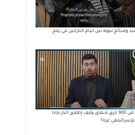
يد ومدائح نبوية بين خيام النازحين في رفح
أكثر من 900 خرق لاتفاق وقف إطلاق النار ماذا
إسرائيلفي غزة؟