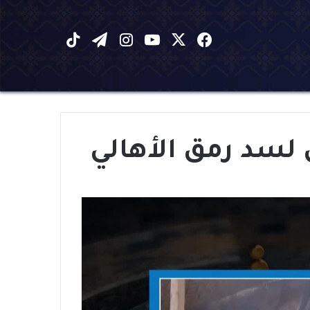
X
فيسبوك
يوتيوب
انستقرام
تيلقرام
‫TikTok
 لسد رمق الأهالي