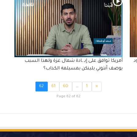
د
أمريكا توافق على إبـ ـادة شمال غزة ولهذا السبب
يوصف أنتوني بلينكن بمسيلمة الكذاب؟
62
61
60
…
1
«
Page 62 of 62