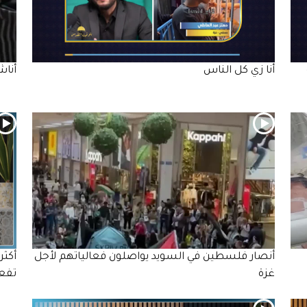
أنا زي كل الناس
أناش
أنصار فلسطين في السويد يواصلون فعالياتهم لأجل
غزة
تفعل