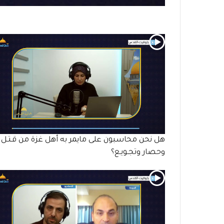
هل نحن محاسبون على مايمر به أهل غزة من قـتـل
وحصار وتجـويـع؟