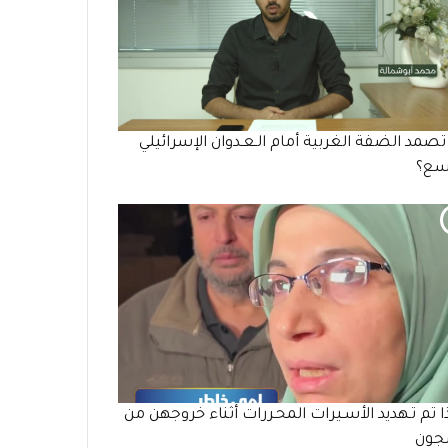
صمد الضفة الغربية أمام الـعـدوان الإسرائيلي
سع؟
 تم تـهديد الأسـيرات المحـررات أثناء خروجهن من
جون