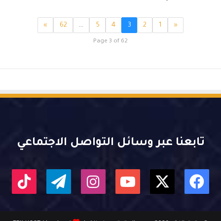
»
62
…
5
4
3
2
1
«
Page 3 of 62
تابعنا عبر وسائل التواصل الاجتماعي
X
فيسبوك
يوتيوب
انستقرام
تيلقرام
kTok