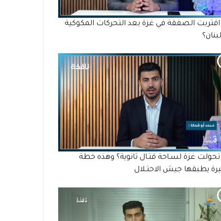
قتربت الصفقة في غزة بعد التحركات المكوكية
بنان؟
حولت غزة لسـاحة قتـال ثانوية؟ وهذه خطة
ة يطبقها جيش الاحتـلال