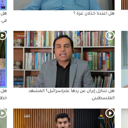
هل اعتدنا خذلان غزة ؟
هل ا
في ل
هل تتنازل إيران عن ردها علىإسرائيل؟ المشهد
هل ت
الفلسطيني
خطير