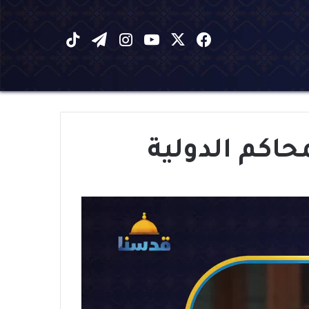
X
فيسبوك
يوتيوب
انستقرام
تيلقرام
‫TikTok
حاكم الدولية