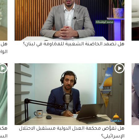
هل تصمد الحاضنة الشعبية للمـöـاومة في لبنان؟
هل ت
الوا
هل تقوّض محكمة العدل الدولية مستقبل الاحتلال
هكذا
الإسرائيلي؟
الس