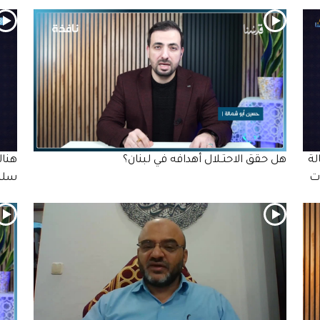
لة
هل حقق الاحتـلال أهدافه في لبنان؟
هناك
ات
سلي