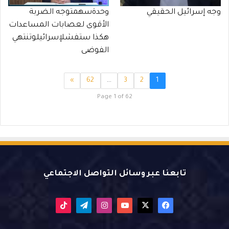
وجه إسرائيل الحقيقي
وحدةسهمتوجه الضربة
الأقوى لعصابات المساعدات
هكذا ستفشلإسرائيلوتنتهي
الفوضى
»
62
…
3
2
1
Page 1 of 62
تابعنا عبر وسائل التواصل الاجتماعي
X
فيسبوك
يوتيوب
انستقرام
تيلقرام
‫TikTok