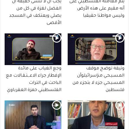
يتم معاملة الفلسطيني على
يجب أن لا ننسى حقيقة أن
أنه مقيم على هذه الأرض
الفضل لغزة في كل من
وليس مواطنا حقيقيا
يصلي ويعتكف في المسجد
الأقصى
وثيقة توضح موقف
وجع الغياب على مائدة
المـسـيـحـي منإسرائيلوأن
الإفطار جراء الاعـ,ـتـقـالات مع
المـسـيـحـي جزء لا يتجزء من
الباحث في التراث
فلسطين
الفلسطيني حمزة العقرباوي