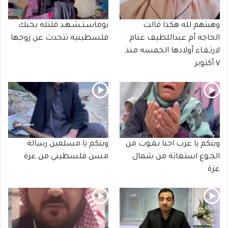
وهبتهم لله هكذا قالت
يوماسـتـشـهـد قلتله بحبك
الحاجة أم عبداللطيف غنام
فلسطينية تتحدث عن زوجها
لارتـقـاء أولادها الخمسه منذ
٧ أكتوبر
وينكم يا عرب احنا نـمـوت من
وينكم يا مسلمين رسالة
الجـوع استغاثة من شمال
مسن فلسطيني من غزة
غزة