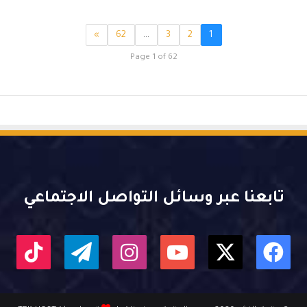
»
62
…
3
2
1
Page 1 of 62
تابعنا عبر وسائل التواصل الاجتماعي
X
فيسبوك
يوتيوب
انستقرام
تيلقرام
kTok