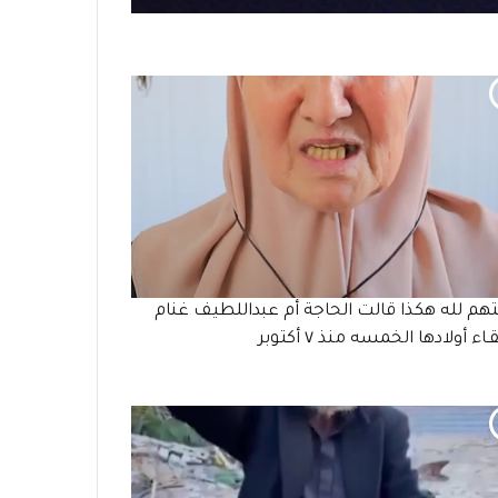
هم لله هكذا قالت الحاجة أم عبداللطيف غنام
قـاء أولادها الخمسه منذ ٧ أكتوبر