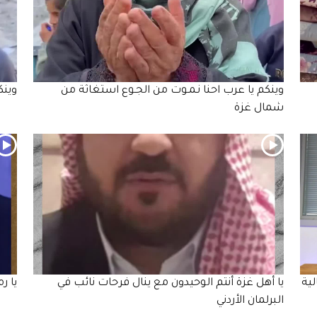
وينكم يا عرب احنا نـمـوت من الجـوع استغاثة من
وين
شمال غزة
ية
يا أهل غزة أنتم الوحيدون مع ينال فرحات نائب في
يا ر
البرلمان الأردني