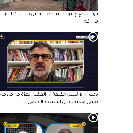
يارب نرجع ع بيوتنا أمنية طفلة من مخيمات النازحي
في رفح
يجب أن لا ننسى حقيقة أن الفضل لغزة في كل من
يصلي ويعتكف في المسجد الأقصى