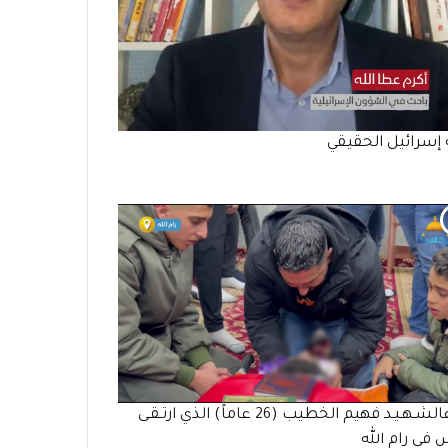
إسرائيل الحقيقي
وداعالشـهـيـد فهيم الخطيب (26 عاماً) الذي ارتـقـى
في رام الله