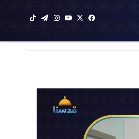
X
فيسبوك
يوتيوب
انستقرام
تيلقرام
‫TikTok