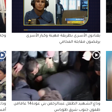
يقتادون الأسـرى بطريقة مهينة وكبار الأسرى
وجه 
يرفضون مقابلة المحامي
وداع الشـهـيد الطفل عبدالرحمن بني عودة14 عامامن
طمون جنوب شرق طوباس
أمس 