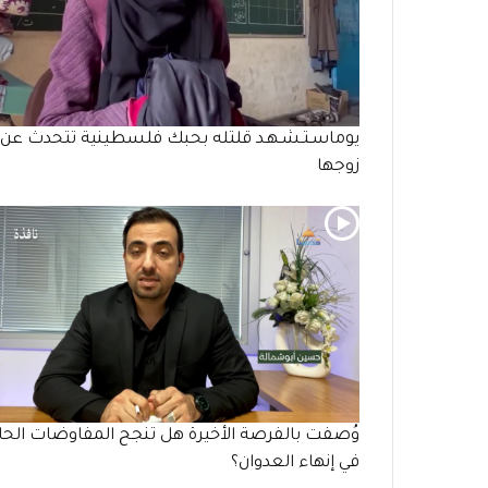
يوماسـتـشـهـد قلتله بحبك فلسطينية تتحدث عن
زوجها
وُصفت بالفرصة الأخيرة هل تنجح المفاوضات الحال
في إنهاء العدوان؟