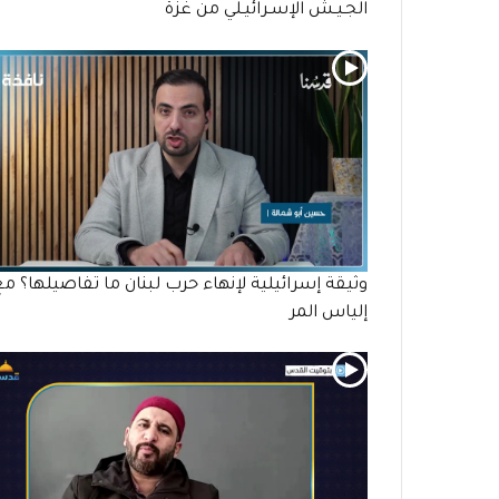
الجـيـش الإسـرائيـلي من غزة
وثيقة إسرائيلية لإنهاء حرب لبنان ما تفاصيلها؟ مع
إلياس المر