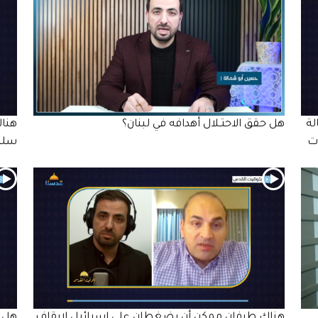
لة
هل حقق الاحتـلال أهدافه في لبنان؟
هناك
ات
سلي
هناك طرفان ممكن أن يضغطان على إسرائيل لإيقاف
هل س