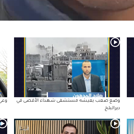
وضع صعب يعيشه مستشفى شـهـداء الأقصى في
وعي 
ديرالبلح