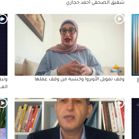
شقيق الصحفي أحمد حجازي
وقف تمويل الأونروا وخشية من وقف عملها
وثيق
المـ