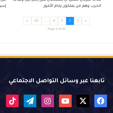
الحـرب وهم من يملكون زمام الأمور
إسرا
»
62
…
4
3
2
1
«
Page 2 of 62
تابعنا عبر وسائل التواصل الاجتماعي
X
فيسبوك
يوتيوب
انستقرام
تيلقرام
kTok