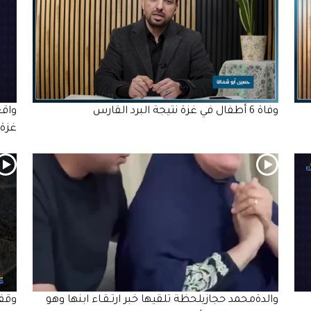
وفاة 6 أطفال في غزة نتيجة البرد القارس
واقع
غزة
والدةمحمد حجازيلحظة تلقيها خبر ارتـقـاء ابنها وهو
وقف 