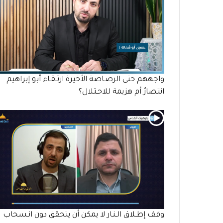
واجههم حتى الرصـاصة الأخيرة ارتـقـاء أبو إبراهيم
انتصارٌ أم هزيمة للاحـتلال؟
وقف إطـلاق الـنـار لا يمكن أن يتحقق دون انـسحاب