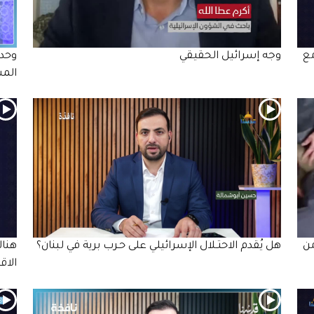
مع
وجه إسرائيل الحقيقي
وحد
الم
عودة14 عامامن
هل يُقدم الاحتـلال الإسرائيلي على حـرب برية في لبنان؟
الاق