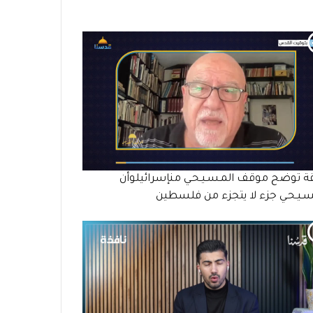
ة توضح موقف المـسـيـحـي منإسرائيلوأن
سـيـحـي جزء لا يتجزء من فلسطين