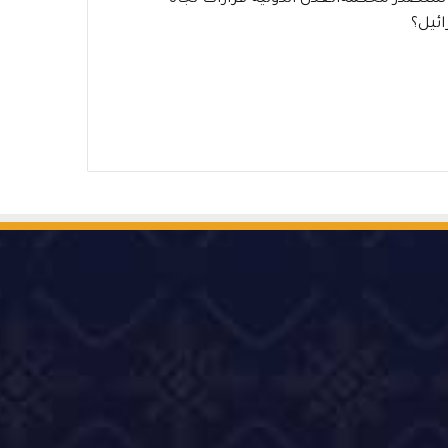
ئيل؟
‫Ti