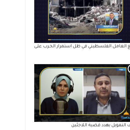
 العامل الفلسطيني في ظل استمرار الحـرب على
التمويل يهدد قضية اللاجئين