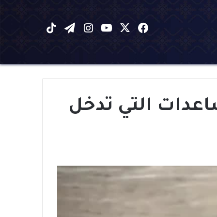
X
فيسبوك
يوتيوب
انستقرام
تيلقرام
‫TikTok
عدات التي تدخل