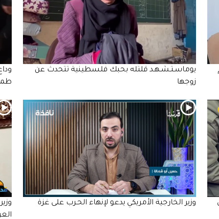
يوماسـتـشـهـد قلتله بحبك فلسطينية تتحدث عن
زوجها
طمو
ى
وزير الخارجية الأمريكي يدعو لإنهاء الحـرب على غزة
وزير
العر