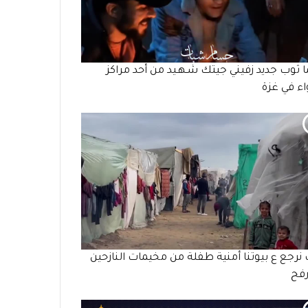
ما ثوب جديد زفيني جيتك شـهـيد من أحد مراكز
واء في غزة
 نرجع ع بيوتنا أمنية طفلة من مخيمات النازحين
رفح