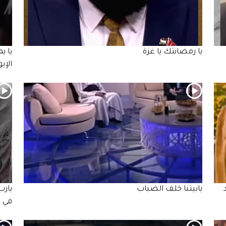
يا رمضانتك يا غزة
يا ي
الإي
يابيتنا خلف الضباب
يارب
في 