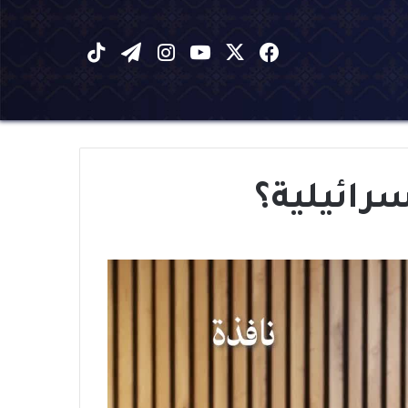
X
فيسبوك
يوتيوب
انستقرام
تيلقرام
‫TikTok
سرائيلية؟