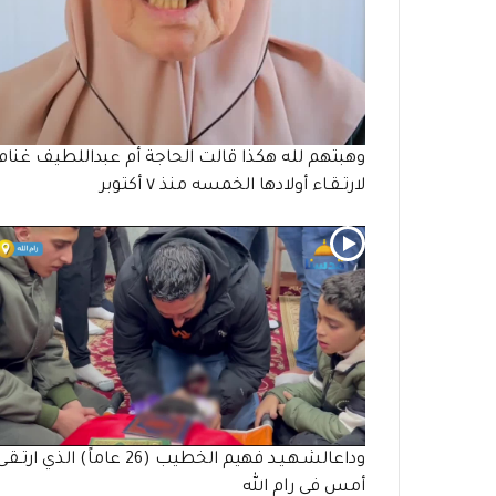
وهبتهم لله هكذا قالت الحاجة أم عبداللطيف غنام
لارتـقـاء أولادها الخمسه منذ ٧ أكتوبر
وداعالشـهـيـد فهيم الخطيب (26 عاماً) الذي ارتـقـ
أمس في رام الله