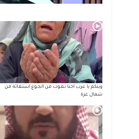
وينكم يا عرب احنا نـمـوت من الجـوع استغاثة من
شمال غزة