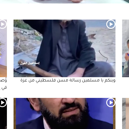
وينكم يا مسلمين رسالة مسن فلسطيني من غزة
وُصف
في إ