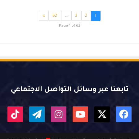
»
62
…
3
2
1
Page 1 of 62
تابعنا عبر وسائل التواصل الاجتماعي
X
فيسبوك
يوتيوب
انستقرام
تيلقرام
kTok