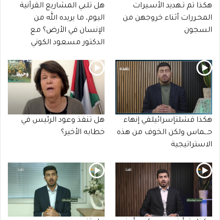
هكذا تم تـهديد الأسـيرات
هل تلبي المشاريع القرآنية
المحـررات أثناء خروجهن من
اليوم، ما يريده الله من
السجون
الإنسان في الأرض؟ مع
الدكتور مسعود الكوني
هكذا فشلتإسرائيلفي إنهاء
هل تنفذ وعود الرئيس في
حـ,ـماس ولكن الخوف من هذه
خطابه الأخير؟
الاستراتيجية