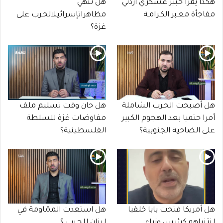
هكذا يقرأ خبير عسكري أردني
هل تنهي
مفاجأة معـبر الكـرامـة
مظاهراتإسرائيلالحـرب على
غزة؟
هل أصبحت الحـرب الشاملة
هل حان وقت تسليم ملف
أمرا حتميا بعد الهجوم الكبير
مفاوضات غزة للسلطة
على الضاحية الجنوبية؟
الفلسطينية؟
هل أمريكا فتحت بابا خلفيا
هل استعدت المـöـاومة في
لنتنياهو كرئيس وزراء
لبنان للحـرب ؟