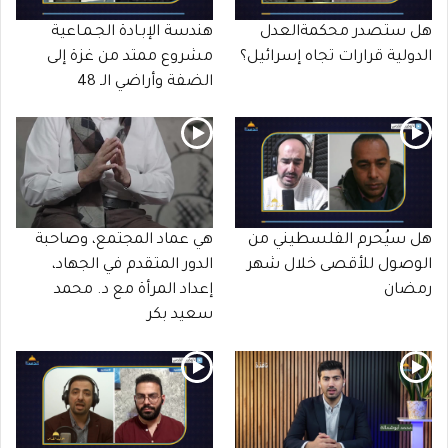
هل ستصدر محكمةالعدل
هندسة الإبـادة الجـمـاعية
الدولية قرارات تجاه إسرائيل؟
مشروع ممتد من غزة إلى
الضفة وأراضي الـ 48
هل سيُحرم الفلسطيني من
هي عماد المجتمع، وصاحبة
الوصول للأقصى خلال شهر
الدور المتقدم في الجهاد،
رمضان
إعداد المرأة مع د. محمد
سعيد بكر