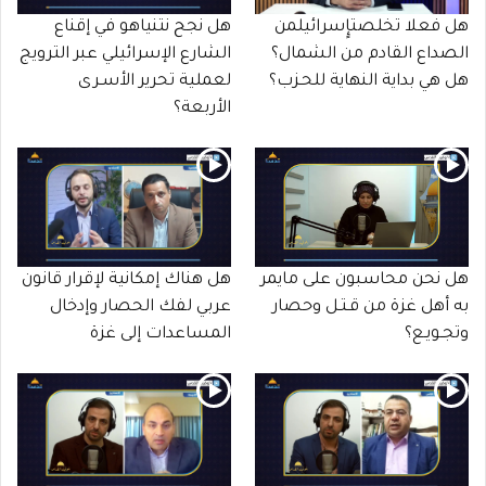
هل فعلا تخلصتإٍسرائيلمن
هل نجح نتنياهو في إقناع
الصداع القادم من الشمال؟
الشارع الإسرائيلي عبر الترويج
هل هي بداية النهاية للحـزب؟
لعملية تحرير الأسـرى
الأربعة؟
هل نحن محاسبون على مايمر
هل هناك إمكانية لإقرار قانون
به أهل غزة من قـتـل وحصار
عربي لفك الحصار وإدخال
وتجـويـع؟
المساعدات إلى غزة