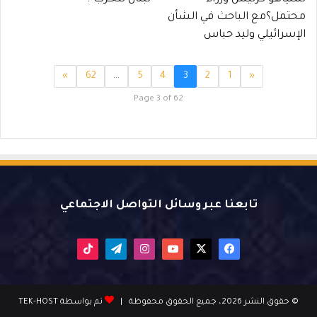
محتمل؟مع الباحث في الشأن
الإسرائيلي وليد حباس
»
62
…
5
4
3
2
1
«
Page 3 of 62
تابعنا عبر وسائل التواصل الاجتماعي
X
فيسبوك
يوتيوب
انستقرام
تيلقرام
‫TikTok
© حقوق النشر 2026، جميع الحقوق محفوظة |
تم بواسطة TEK-HOST