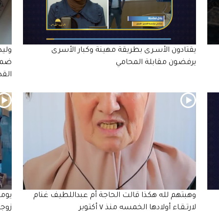
يقتادون الأسـرى بطريقة مهينة وكبار الأسرى
وليد
يرفضون مقابلة المحامي
ضمن 
الق
وهبتهم لله هكذا قالت الحاجة أم عبداللطيف غنام
يوما
لارتـقـاء أولادها الخمسه منذ ٧ أكتوبر
زوجه