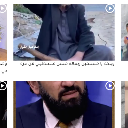
وينكم يا مسلمين رسالة مسن فلسطيني من غزة
وُصف
في إ