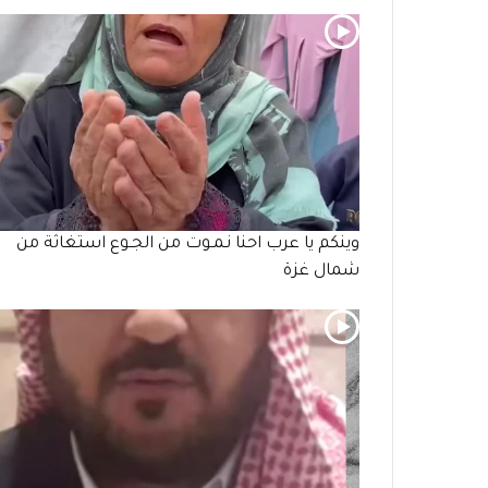
وينكم يا عرب احنا نـمـوت من الجـوع استغاثة من
شمال غزة