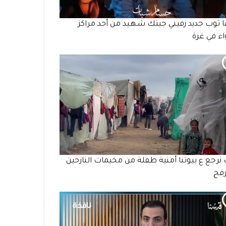
ما ثوب جديد زفيني جيتك شـهـيد من أحد مراكز
واء في غزة
 نرجع ع بيوتنا أمنية طفلة من مخيمات النازحين
رفح