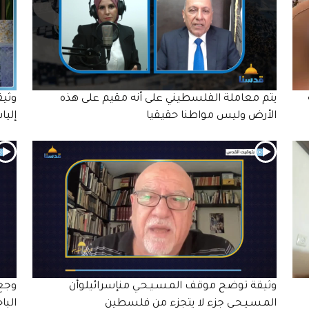
يتم معاملة الفلسطيني على أنه مقيم على هذه
وثيق
الأرض وليس مواطنا حقيقيا
إليا
وثيقة توضح موقف المـسـيـحـي منإسرائيلوأن
وجع 
المـسـيـحـي جزء لا يتجزء من فلسطين
البا