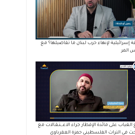
ة إسرائيلية لإنهاء حرب لبنان ما تفاصيلها؟ مع
س المر
الغياب على مائدة الإفطار جراء الاعـ,ـتـقـالات مع
حث في التراث الفلسطيني حمزة العقرباوي