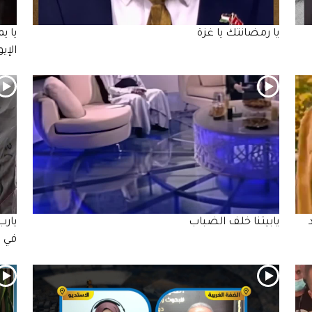
يا رمضانتك يا غزة
يا ي
الإي
يابيتنا خلف الضباب
يارب
في 