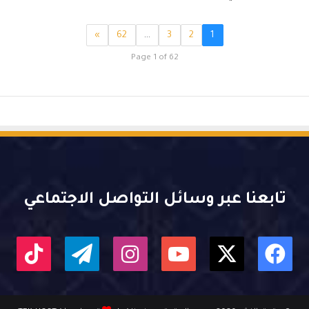
»
62
…
3
2
1
Page 1 of 62
تابعنا عبر وسائل التواصل الاجتماعي
X
فيسبوك
يوتيوب
انستقرام
تيلقرام
kTok