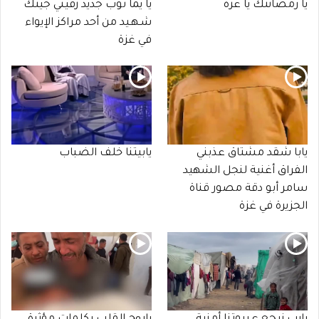
يا رمضانتك يا غزة
يا يما ثوب جديد زفيني جيتك
شـهـيد من أحد مراكز الإيواء
في غزة
يابا شقد مشتاق عذبني
يابيتنا خلف الضباب
الفراق أغنية لنجل الشهيد
سامر أبو دقة مصور قناة
الجزيرة في غزة