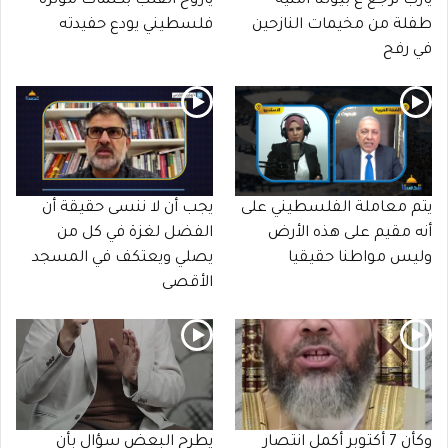
يارب نرجع ع بيوتنا أمنية
ياروح القلب بكلمات مؤثرة
طفلة من مخيمات النازحين
فلسطيني يودع حفيدته
في رفح
يتم معاملة الفلسطيني على
يجب أن لا ننسى حقيقة أن
أنه مقيم على هذه الأرض
الفضل لغزة في كل من
وليس مواطنا حقيقيا
يصلي ويعتكف في المسجد
الأقصى
وكأن 7 أكتوبر أكمل انتصار
يطرح البعض سؤال بأن