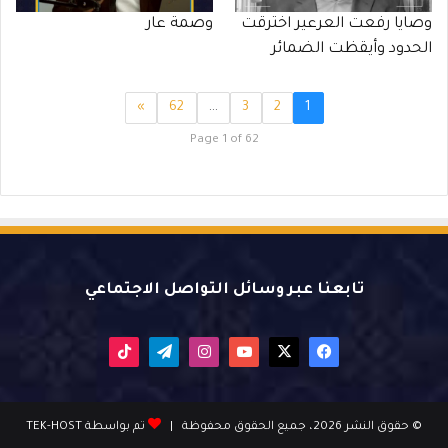
وصايا رفعت العرعير اخترقت
وصمة عار
الحدود وأيقظت الضمائر
»
62
…
3
2
1
Page 1 of 62
تابعنا عبر وسائل التواصل الاجتماعي
X
فيسبوك
يوتيوب
انستقرام
تيلقرام
‫TikTok
© حقوق النشر 2026، جميع الحقوق محفوظة |
تم بواسطة TEK-HOST