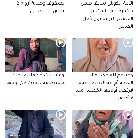
الأمة الكويتي سابقا ضمن
الصفوف وحماية أرواح 2
مشاركته في المؤتمر
مليون فلسطيني
الخامس لبرلمانيون لأجل
القدس
وهبتهم لله هكذا قالت
يوماسـتـشـهـد قلتله بحبك
الحاجة أم عبداللطيف غنام
فلسطينية تتحدث عن زوجها
لارتـقـاء أولادها الخمسه منذ
٧ أكتوبر