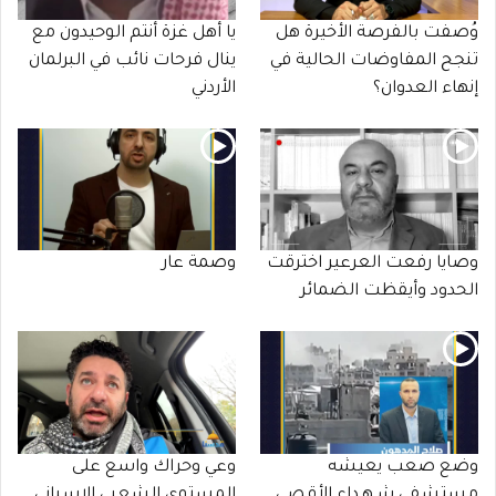
وُصفت بالفرصة الأخيرة هل
يا أهل غزة أنتم الوحيدون مع
تنجح المفاوضات الحالية في
ينال فرحات نائب في البرلمان
إنهاء العدوان؟
الأردني
وصايا رفعت العرعير اخترقت
وصمة عار
الحدود وأيقظت الضمائر
وضع صعب يعيشه
وعي وحراك واسع على
مستشفى شـهـداء الأقصى
المستوى الشعبي الإسباني