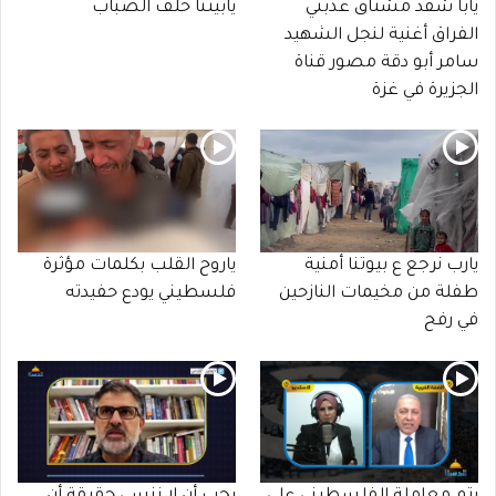
يابا شقد مشتاق عذبني
يابيتنا خلف الضباب
الفراق أغنية لنجل الشهيد
سامر أبو دقة مصور قناة
الجزيرة في غزة
يارب نرجع ع بيوتنا أمنية
ياروح القلب بكلمات مؤثرة
طفلة من مخيمات النازحين
فلسطيني يودع حفيدته
في رفح