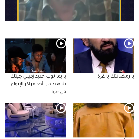
يا رمضانتك يا غزة
يا يما ثوب جديد زفيني جيتك
شـهـيد من أحد مراكز الإيواء
في غزة