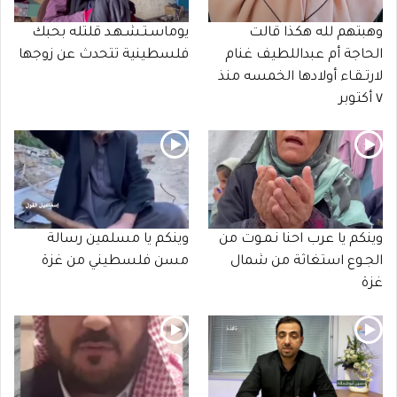
وهبتهم لله هكذا قالت
يوماسـتـشـهـد قلتله بحبك
الحاجة أم عبداللطيف غنام
فلسطينية تتحدث عن زوجها
لارتـقـاء أولادها الخمسه منذ
٧ أكتوبر
وينكم يا عرب احنا نـمـوت من
وينكم يا مسلمين رسالة
الجـوع استغاثة من شمال
مسن فلسطيني من غزة
غزة