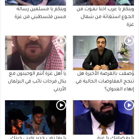
وينكم يا عرب احنا نـمـوت من
وينكم يا مسلمين رسالة
الجـوع استغاثة من شمال
مسن فلسطيني من غزة
غزة
وُصفت بالفرصة الأخيرة هل
يا أهل غزة أنتم الوحيدون مع
تنجح المفاوضات الحالية في
ينال فرحات نائب في البرلمان
إنهاء العدوان؟
الأردني
يا رمضانتك يا غزة
يا يما ثوب جديد زفيني جيتك