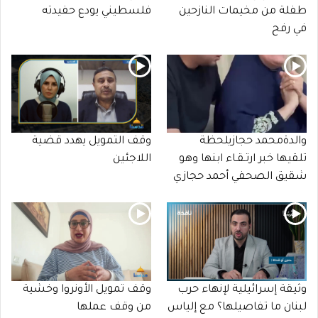
طفلة من مخيمات النازحين
فلسطيني يودع حفيدته
في رفح
والدةمحمد حجازيلحظة
وقف التمويل يهدد قضية
تلقيها خبر ارتـقـاء ابنها وهو
اللاجئين
شقيق الصحفي أحمد حجازي
وثيقة إسرائيلية لإنهاء حرب
وقف تمويل الأونروا وخشية
لبنان ما تفاصيلها؟ مع إلياس
من وقف عملها