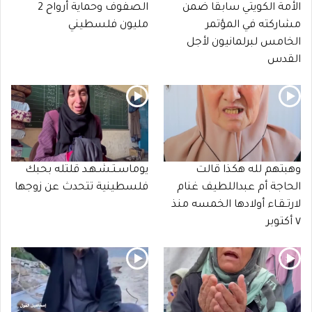
الأمة الكويتي سابقا ضمن
الصفوف وحماية أرواح 2
مشاركته في المؤتمر
مليون فلسطيني
الخامس لبرلمانيون لأجل
القدس
وهبتهم لله هكذا قالت
يوماسـتـشـهـد قلتله بحبك
الحاجة أم عبداللطيف غنام
فلسطينية تتحدث عن زوجها
لارتـقـاء أولادها الخمسه منذ
٧ أكتوبر