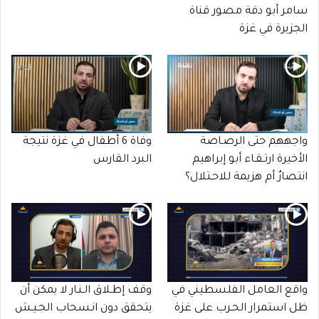
سامر أبو دقة مصور قناة
الجزيرة في غزة
واجههم حتى الرصـاصة
وفاة 6 أطفال في غزة نتيجة
الأخيرة ارتـقـاء أبو إبراهيم
البرد القارس
انتصارٌ أم هزيمة للاحـتلال؟
واقع العامل الفلسطيني في
وقف إطـلاق الـنـار لا يمكن أن
ظل استمرار الحـرب على غزة
يتحقق دون انـسحاب الجـيـش