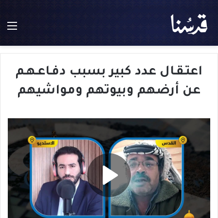
الق
اعتـقـال عدد كبير بسبب دفـاعـهـم
عن أرضهم وبيوتهم ومواشيهم