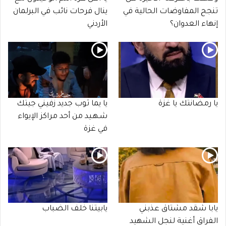
تنجح المفاوضات الحالية في
ينال فرحات نائب في البرلمان
إنهاء العدوان؟
الأردني
يا رمضانتك يا غزة
يا يما ثوب جديد زفيني جيتك
شـهـيد من أحد مراكز الإيواء
في غزة
يابا شقد مشتاق عذبني
يابيتنا خلف الضباب
الفراق أغنية لنجل الشهيد