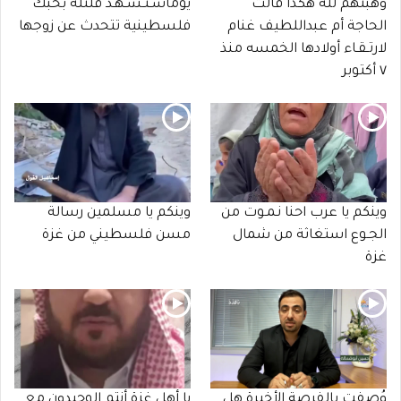
وهبتهم لله هكذا قالت
يوماسـتـشـهـد قلتله بحبك
الحاجة أم عبداللطيف غنام
فلسطينية تتحدث عن زوجها
لارتـقـاء أولادها الخمسه منذ
٧ أكتوبر
وينكم يا عرب احنا نـمـوت من
وينكم يا مسلمين رسالة
الجـوع استغاثة من شمال
مسن فلسطيني من غزة
غزة
وُصفت بالفرصة الأخيرة هل
يا أهل غزة أنتم الوحيدون مع