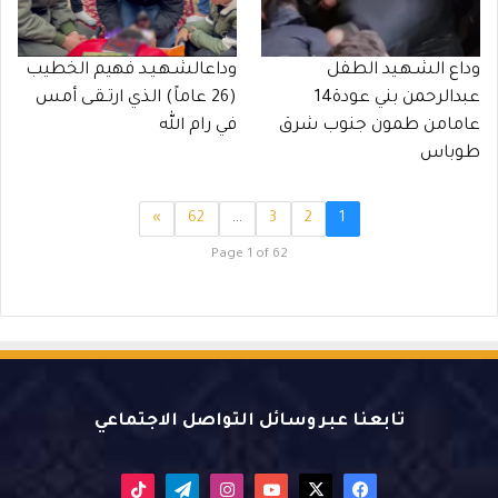
وداع الشـهـيد الطفل
وداعالشـهـيـد فهيم الخطيب
عبدالرحمن بني عودة14
(26 عاماً) الذي ارتـقـى أمس
عامامن طمون جنوب شرق
في رام الله
طوباس
»
62
…
3
2
1
Page 1 of 62
تابعنا عبر وسائل التواصل الاجتماعي
X
فيسبوك
يوتيوب
انستقرام
تيلقرام
‫TikTok