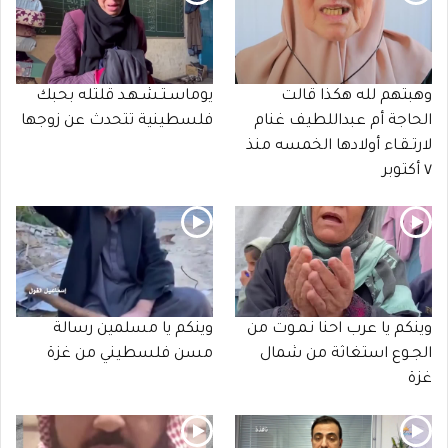
وهبتهم لله هكذا قالت
يوماسـتـشـهـد قلتله بحبك
الحاجة أم عبداللطيف غنام
فلسطينية تتحدث عن زوجها
لارتـقـاء أولادها الخمسه منذ
٧ أكتوبر
وينكم يا عرب احنا نـمـوت من
وينكم يا مسلمين رسالة
الجـوع استغاثة من شمال
مسن فلسطيني من غزة
غزة