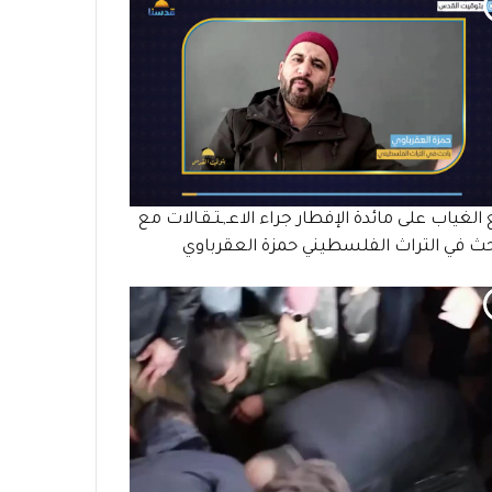
الغياب على مائدة الإفطار جراء الاعـ,ـتـقـالات مع
حث في التراث الفلسطيني حمزة العقرباوي