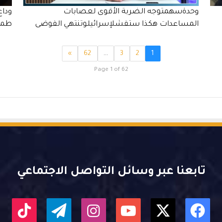
وحدةسهمتوجه الضربة الأقوى لعصابات
المساعدات هكذا ستفشلإسرائيلوتنتهي الفوضى
طمو
»
62
…
3
2
1
Page 1 of 62
تابعنا عبر وسائل التواصل الاجتماعي
X
فيسبوك
يوتيوب
انستقرام
تيلقرام
kTok