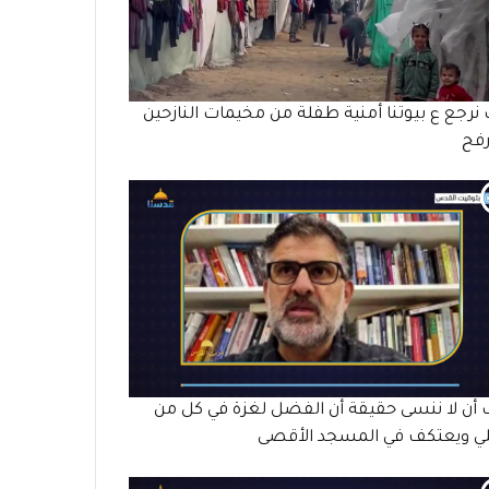
 نرجع ع بيوتنا أمنية طفلة من مخيمات النازحين
رفح
أن لا ننسى حقيقة أن الفضل لغزة في كل من
ي ويعتكف في المسجد الأقصى