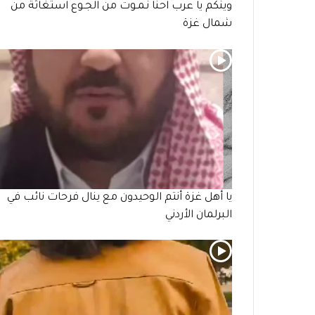
وينكم يا عرب احنا نـمـوت من الجـوع استغاثة من
شمال غزة
يا أهل غزة أنتم الوحيدون مع ينال فرحات نائب في
البرلمان الأردني