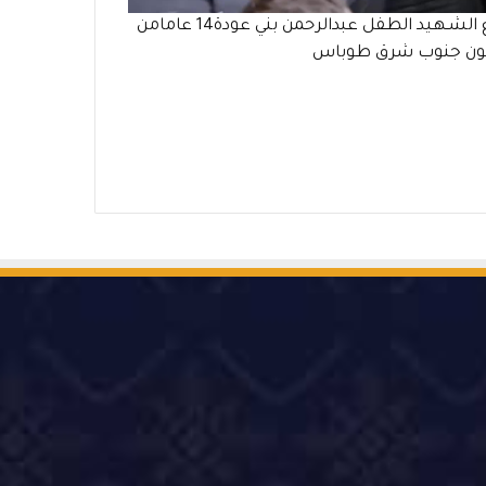
وداع الشـهـيد الطفل عبدالرحمن بني عودة14 عامامن
ن جنوب شرق طوباس
‫Ti