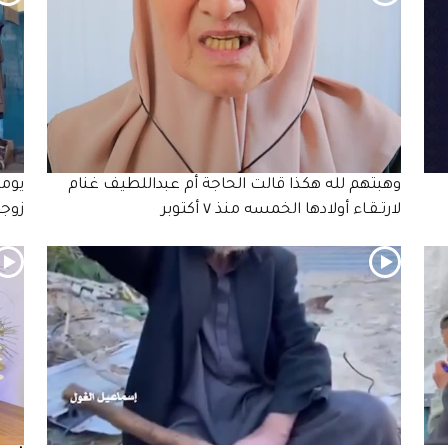
وهبتهم لله هكذا قالت الحاجة أم عبداللطيف غنام
يوما
لارتـقـاء أولادها الخمسه منذ ٧ أكتوبر
زوجه