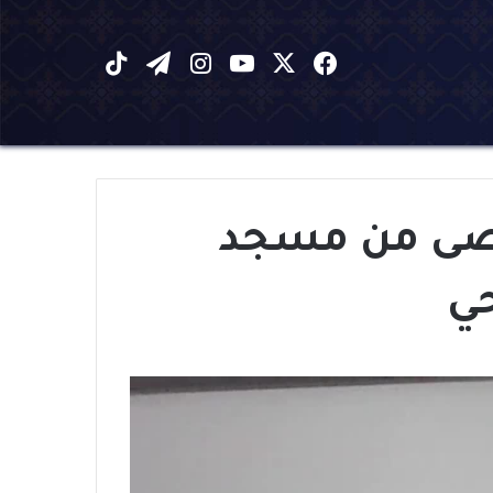
X
فيسبوك
يوتيوب
انستقرام
تيلقرام
‫TikTok
أقصى من مسجد
ي