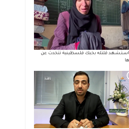
سـتـشـهـد قلتله بحبك فلسطينية تتحدث عن
ا