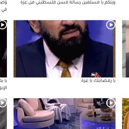
وينكم يا مسلمين رسالة مسن فلسطيني من غزة
وُصف
في إ
يا رمضانتك يا غزة
يا ي
الإي