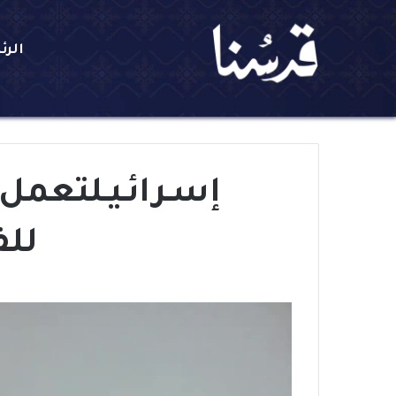
الرئ
إسـرائـيـلتعم
لل