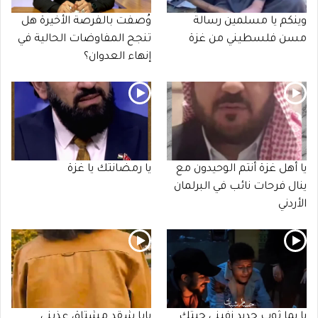
وينكم يا مسلمين رسالة
وُصفت بالفرصة الأخيرة هل
مسن فلسطيني من غزة
تنجح المفاوضات الحالية في
إنهاء العدوان؟
يا أهل غزة أنتم الوحيدون مع
يا رمضانتك يا غزة
ينال فرحات نائب في البرلمان
الأردني
يا يما ثوب جديد زفيني جيتك
يابا شقد مشتاق عذبني