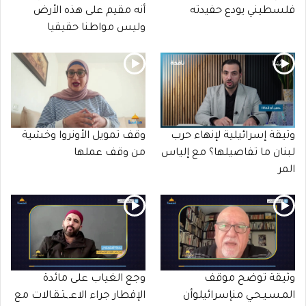
فلسطيني يودع حفيدته
أنه مقيم على هذه الأرض
وليس مواطنا حقيقيا
وثيقة إسرائيلية لإنهاء حرب
وقف تمويل الأونروا وخشية
لبنان ما تفاصيلها؟ مع إلياس
من وقف عملها
المر
وثيقة توضح موقف
وجع الغياب على مائدة
المـسـيـحـي منإسرائيلوأن
الإفطار جراء الاعـ,ـتـقـالات مع