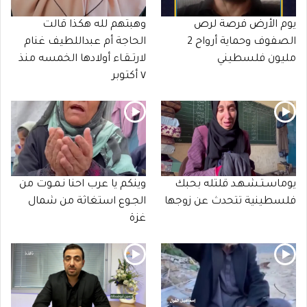
يوم الأرض فرصة لرص
وهبتهم لله هكذا قالت
الصفوف وحماية أرواح 2
الحاجة أم عبداللطيف غنام
مليون فلسطيني
لارتـقـاء أولادها الخمسه منذ
٧ أكتوبر
يوماسـتـشـهـد قلتله بحبك
وينكم يا عرب احنا نـمـوت من
فلسطينية تتحدث عن زوجها
الجـوع استغاثة من شمال
غزة