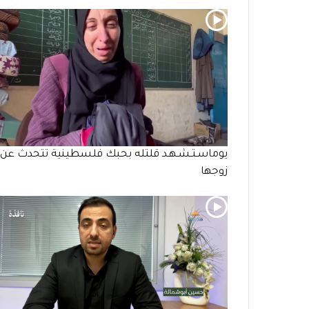
يوماسـتـشـهـد قلتله بحبك فلسطينية تتحدث عن
زوجها