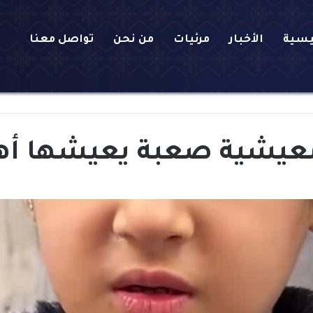
يسية
الأخبار
مرئيات
من نحن
تواصل معنا
عيشية صعبة يعيشها أها