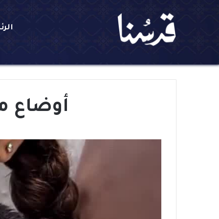
الرئ
أوضاع م