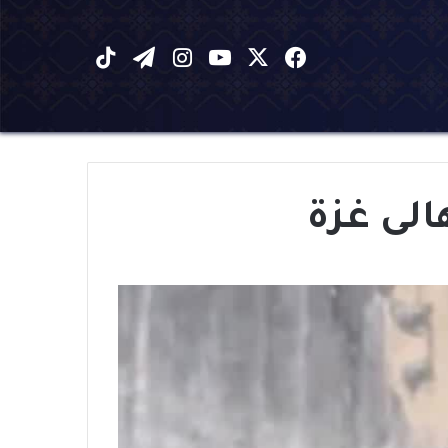
X
فيسبوك
يوتيوب
انستقرام
تيلقرام
‫TikTok
لى غزة