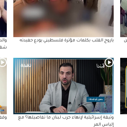
ن
ياروح القلب بكلمات مؤثرة فلسطيني يودع حفيدته
والد
شقي
وثيقة إسرائيلية لإنهاء حرب لبنان ما تفاصيلها؟ مع
وقف 
إلياس المر