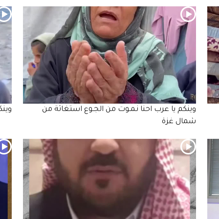
وينكم يا عرب احنا نـمـوت من الجـوع استغاثة من
وين
شمال غزة