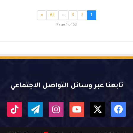
»
62
…
3
2
1
Page 1 of 62
تابعنا عبر وسائل التواصل الاجتماعي
X
فيسبوك
يوتيوب
انستقرام
تيلقرام
kTok