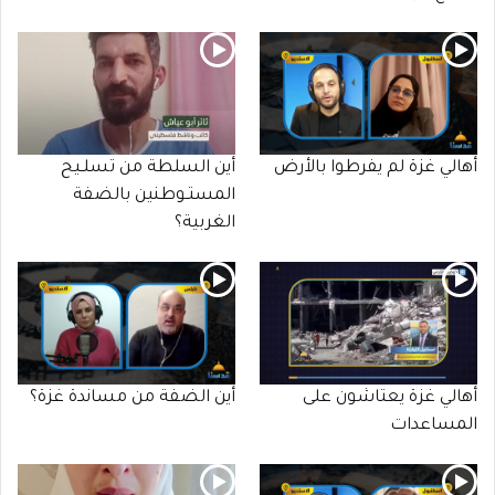
أهالي غزة لم يفرطوا بالأرض
أين السلطة من تسلـيح
المستـوطنين بالضفة
الغربية؟
أهالي غزة يعتاشون على
أين الضفة من مساندة غزة؟
المساعدات