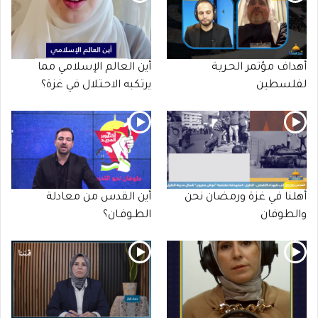
أهداف مؤتمر الحـريـة
أين العالم الإسلامي مما
لفلسطين
يرتكبه الاحـتلال في غزة؟
أهلنا في غزة ورمضان نحن
أين القدس من معادلة
والطوفان
الطـوفـان؟