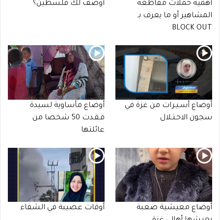
أهمية حملات مقاطعة
أوصف لك فلسطين؟
المشاهير أو ما يعرف بـ
BLOCK OUT
أوضاع أسـيـرات من غزة في
أوضاع مأساوية لسيدة
سجون الاحـتـلال
فـقـدت 50 شخصا من
عائلتها
أوضاع معيشية صعبة
أوقات عصيبة في الشفاء