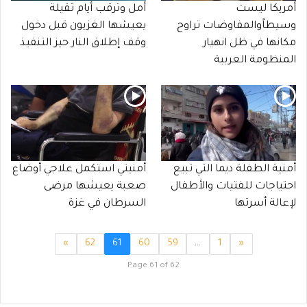
أمريكا ليست
أمل وترقب أيام ثقيلة
وسيطاًوالمفاوضات تراوح
يعيشها الغزيون قبل دخول
مكانها في ظل انهيار
وقف إطلاق النار حيز التنفيذ
المنظومة العربية
أمنية الطفلة ديما التي تبيع
أمنيتي استكمل علاجي أوضاع
احتياجات للفتيات والأطفال
صعبة يعيشها مرضى
لإعالة أسرتها
السرطان في غزة
»
62
61
60
59
…
1
«
Page 61 of 62